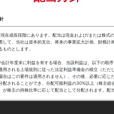
方針
当社は現在成長段階にあります。配当は現金および/または株
際して、当社は資本的支出、将来の事業拡大計画、財務計
るものとします。
当社が会計年度末に利益を有する場合、当該利益は、以下の順
適用される上場規則に従った法定利益準備金の積立（ただ
場合はこの要件は適用されません）、その後、必要に応じ
分配されることができ、分配可能利益の30%以上（株主総
）が株主の持株比率に応じて配当として分配されます。配当
履歴