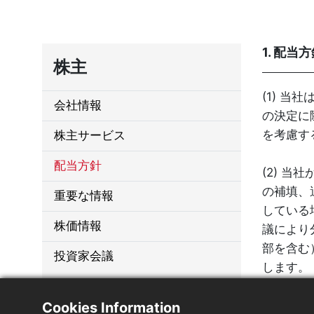
1. 配当
株主
(1) 
会社情報
の決定に
を考慮す
株主サービス
配当方針
(2) 
の補填、
重要な情報
している
株価情報
議により
部を含む
投資家会議
します。
2. 配当
Cookies Information