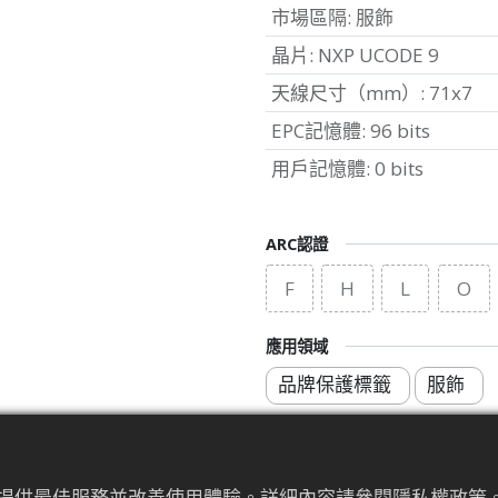
市場區隔
:
服飾
晶片
:
NXP UCODE 9
天線尺寸（mm）
:
71x7
EPC記憶體
:
96 bits
用戶記憶體
:
0 bits
ARC認證
F
H
L
O
應用領域
品牌保護標籤
服飾
為來提供最佳服務並改善使用體驗。詳細內容請參閱隱私權政策。