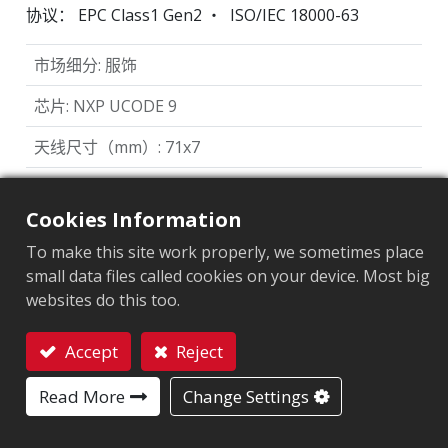
协议： EPC Class1 Gen2 ‧ ISO/IEC 18000-63
市场细分
:
服饰
芯片
:
NXP UCODE 9
天线尺寸（mm）
:
71x7
EPC內存
:
96 bits
Cookies Information
用户內存
:
0 bits
To make this site work properly, we sometimes place
small data files called cookies on your device. Most big
websites do this too.
ARC认证
F
H
L
O
Q
R
C2
Accept
Reject
联系我们
W5
W6
Y2
Read More
Change Settings
应用领域