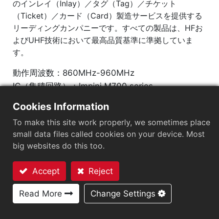
のインレイ（Inlay）／タグ（Tag）／チケット
（Ticket）／カード（Card）製造サービスを提供する
リーディングカンパニーです。すべての製品は、HFお
よびUHF技術において最高品質基準に準拠していま
す。
動作周波数：860MHz-960MHz
IC（集積回路）：Impinj M700 series
プロトコル：EPC Class1 Gen2 ‧ ISO/IEC 18000-
Cookies Information
63
To make this site work properly, we sometimes place
small data files called cookies on your device. Most
市場セグメント
：
物流および郵便
big websites do this too.
チップ
：
Impinj M700 Series
Accept
Reject
アンテナサイズ（mm）
：
95x8
お問い合わせ
Read More
Change Settings
EPCメモリ
：
128 bits/96 bits
User Memory
：
0/32 bits