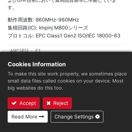
す。
動作周波数: 860MHz-960MHz
集積回路(IC): Impinj M800シリーズ
プロトコル: EPC Class1 Gen2 ISO/IEC 18000-63
ARC認証
：
E1
市場セグメント
：
小売
Cookies Information
To make this site work properly, we sometimes place
チップ
：
Impinj M800 Series
small data files called cookies on your device. Most
アンテナサイズ（mm）
：
150x33
big websites do this too.
タグのサイズ (mm)
：
75x35x1.35
Accept
Reject
お問い合わせ
EPCメモリ
：
128 bits/96 bits
Read More
Change Settings
User Memory
：
0/32 bits