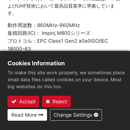
よびUHF技術において最高品質基準に準拠していま
す。
動作周波数：860MHz-960MHz
集積回路(IC)： Impinj M800シリーズ
プロトコル：EPC Class1 Gen2 a0a0ISO/IEC
18000-63
Cookies Information
チップ
：
Impinj M800 Series
To make this site work properly, we sometimes place
アンテナサイズ（mm）
：
70x14
small data files called cookies on your device. Most
big websites do this too.
EPCメモリ
：
128 bits/96 bits
User Memory
：
0/32 bits
Accept
Reject
お問い合わせ
Read More
Change Settings
ARC認証