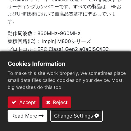
リーディングカンパニーです。すべての製品は、HFお
よびUHF技術において最高品質基準に準拠していま
す。
動作周波数：860MHz-960MHz
集積回路(IC)： Impinj M800シリーズ
プロトコル：EPC Class1 Gen2 a0a0ISO/IEC
18000-63
Cookies Information
ARC認証
：
C2
To make this site work properly, we sometimes place
small data files called cookies on your device. Most
チップ
：
Impinj M800 Series
big websites do this too.
アンテナサイズ（mm）
：
42x16
Accept
Reject
EPCメモリ
：
128 bits/96 bits
お問い合わせ
Read More
Change Settings
User Memory
：
0/32 bits