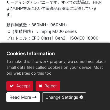
リーディングカンパニーです。すべての製品は、HFお
よびUHF技術において最高品質基準に準拠していま
す。
動作周波数：860MHz-960MHz
IC（集積回路）：Impinj M700 series
プロトコル：EPC Class1 Gen2 ‧ ISO/IEC 18000-
63
Cookies Information
市場セグメント
：
小売
To make this site work properly, we sometimes place
small data files called cookies on your device. Most
チップ
：
Impinj M700 Series
big websites do this too.
アンテナサイズ（mm）
：
45x20
Accept
Reject
EPCメモリ
：
128 bits/96 bits
お問い合わせ
Read More
Change Settings
User Memory
：
0/32 bits