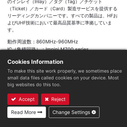
のインレイ（Inlay）／タグ（Tag）／チケット
（Ticket）／カード（Card）製造サービスを提供する
リーディングカンパニーです。すべての製品は、HFお
よびUHF技術において最高品質基準に準拠していま
す。
動作周波数：860MHz-960MHz
IC（集積回路）：Impinj M700 series
プロトコル：EPC Class1 Gen2 ‧ ISO/IEC 18000-
Cookies Information
63
To make this site work properly, we sometimes place
small data files called cookies on your device. Most
市場セグメント
：
小売
big websites do this too.
チップ
：
Impinj M700 Series
Accept
Reject
アンテナサイズ（mm）
：
38x18
お問い合わせ
Read More
Change Settings
EPCメモリ
：
128 bits/96 bits
User Memory
：
0/32 bits