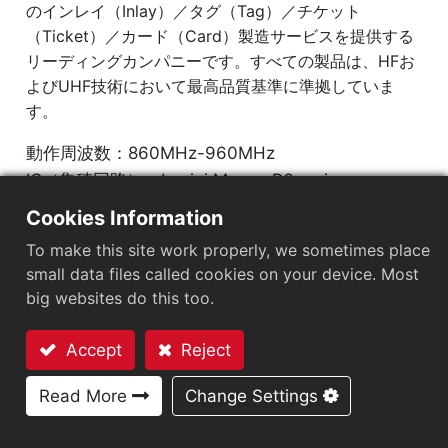
のインレイ（Inlay）／タグ（Tag）／チケット
（Ticket）／カード（Card）製造サービスを提供する
リーディングカンパニーです。すべての製品は、HFお
よびUHF技術において最高品質基準に準拠していま
す。
動作周波数：860MHz-960MHz
IC（集積回路）：Impinj Monza R6 series
プロトコル：EPC Class1 Gen2 ‧ ISO/IEC 18000-
Cookies Information
63
To make this site work properly, we sometimes place
small data files called cookies on your device. Most
市場セグメント
：
小売
big websites do this too.
チップ
：
Impinj Monza R6
Accept
Reject
アンテナサイズ（mm）
：
45x20
お問い合わせ
Read More
Change Settings
EPCメモリ
：
96 bits