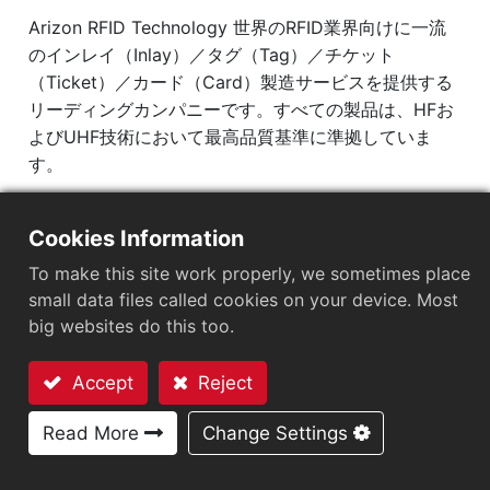
Arizon RFID Technology 世界のRFID業界向けに一流
のインレイ（Inlay）／タグ（Tag）／チケット
（Ticket）／カード（Card）製造サービスを提供する
リーディングカンパニーです。すべての製品は、HFお
よびUHF技術において最高品質基準に準拠していま
す。
動作周波数：860MHz-960MHz
Cookies Information
IC（集積回路）：Impinj M700 series
プロトコル：EPC Class1 Gen2 ‧ ISO/IEC 18000-
To make this site work properly, we sometimes place
63
small data files called cookies on your device. Most
big websites do this too.
市場セグメント
：
医療・ヘルスケア
Accept
Reject
チップ
：
Impinj M700 Series
お問い合わせ
Read More
Change Settings
アンテナサイズ（mm）
：
φ20.1
EPCメモリ
：
128 bits/96 bits