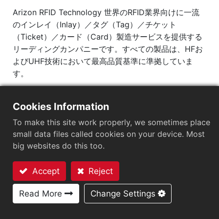
Arizon RFID Technology 世界のRFID業界向けに一流
のインレイ（Inlay）／タグ（Tag）／チケット
（Ticket）／カード（Card）製造サービスを提供する
リーディングカンパニーです。すべての製品は、HFお
よびUHF技術において最高品質基準に準拠していま
す。
動作周波数：860MHz-960MHz
Cookies Information
IC（集積回路）：Impinj M700 series
プロトコル：EPC Class1 Gen2 ‧ ISO/IEC 18000-
To make this site work properly, we sometimes place
63
small data files called cookies on your device. Most
big websites do this too.
市場セグメント
：
医療・ヘルスケア
Accept
Reject
チップ
：
Impinj M700 Series
お問い合わせ
Read More
Change Settings
アンテナサイズ（mm）
：
φ20.1
EPCメモリ
：
128 bits/96 bits