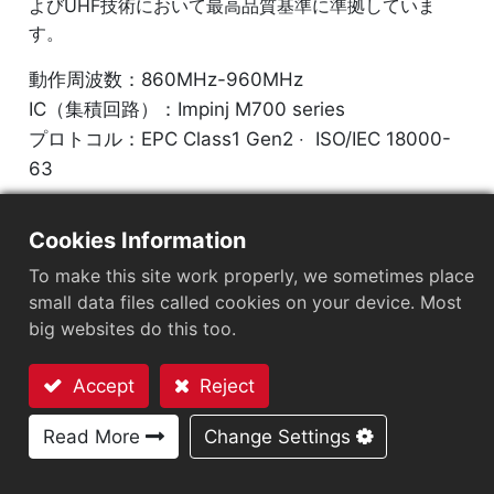
よびUHF技術において最高品質基準に準拠していま
す。
動作周波数：860MHz-960MHz
IC（集積回路）：Impinj M700 series
プロトコル：EPC Class1 Gen2 ‧ ISO/IEC 18000-
63
チップ
：
Impinj M700 Series
Cookies Information
アンテナサイズ（mm）
：
70x14.5
To make this site work properly, we sometimes place
small data files called cookies on your device. Most
EPCメモリ
：
128 bits/96 bits
big websites do this too.
User Memory
：
0/32 bits
Accept
Reject
お問い合わせ
Read More
Change Settings
ARC認証
F
H
I
L
O
Q
R