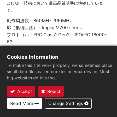
よびUHF技術において最高品質基準に準拠していま
す。
動作周波数：860MHz-960MHz
IC（集積回路）：Impinj M700 series
プロトコル：EPC Class1 Gen2 ‧ ISO/IEC 18000-
63
チップ
：
Impinj M700 Series
Cookies Information
To make this site work properly, we sometimes place
アンテナサイズ（mm）
：
60x4
small data files called cookies on your device. Most
EPCメモリ
：
128 bits/96 bits
big websites do this too.
User Memory
：
0/32 bits
Accept
Reject
お問い合わせ
Read More
Change Settings
市場セグメント
小売
医療・ヘルスケア