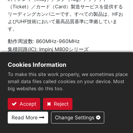
（Ticket）／カード（Card）製造サービスを提供する
リーディングカンパニーです。すべての製品は、HFお
よびUHF技術において最高品質基準に準拠していま
す。
動作周波数: 860MHz-960MHz
集積回路(IC): Impinj M800シリーズ
プロトコル: EPC Class1 Gen2 0ISO/IEC 18000-63
Cookies Information
市場セグメント
：
小売
To make this site work properly, we sometimes place
small data files called cookies on your device. Most
チップ
：
Impinj M800 Series
big websites do this too.
アンテナサイズ（mm）
：
30x15
Accept
Reject
EPCメモリ
：
128 bits/96 bits
お問い合わせ
Read More
Change Settings
User Memory
：
0/32 bits