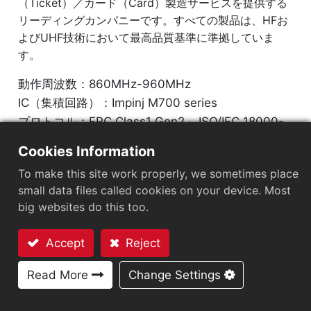
（Ticket）／カード（Card）製造サービスを提供する
リーディングカンパニーです。すべての製品は、HFお
よびUHF技術において最高品質基準に準拠していま
す。
動作周波数：860MHz-960MHz
IC（集積回路）：Impinj M700 series
プロトコル：EPC Class1 Gen2 ‧ ISO/IEC 18000-
63
Cookies Information
To make this site work properly, we sometimes place
市場セグメント
：
自動車産業
small data files called cookies on your device. Most
チップ
：
Impinj M700 Series
big websites do this too.
アンテナサイズ（mm）
：
40X6
Accept
Reject
EPCメモリ
：
128 bits/96 bits
お問い合わせ
Read More
Change Settings
User Memory
：
0/32 bits