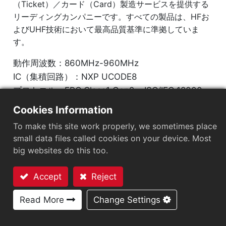
（Ticket）／カード（Card）製造サービスを提供する
リーディングカンパニーです。すべての製品は、HFお
よびUHF技術において最高品質基準に準拠していま
す。
動作周波数：860MHz-960MHz
IC（集積回路）：NXP UCODE8
プロトコル：EPC Class1 Gen2 ‧ ISO/IEC 18000-
63
Cookies Information
To make this site work properly, we sometimes place
市場セグメント
：
小売
small data files called cookies on your device. Most
big websites do this too.
チップ
：
NXP UCODE 8
アンテナサイズ（mm）
：
30X15
Accept
Reject
お問い合わせ
EPCメモリ
：
128 bits
Read More
Change Settings
User Memory
：
0 bits