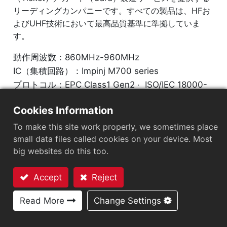
リーディングカンパニーです。すべての製品は、HFお
よびUHF技術において最高品質基準に準拠していま
す。
動作周波数：860MHz-960MHz
IC（集積回路）：Impinj M700 series
プロトコル：EPC Class1 Gen2 ‧ ISO/IEC 18000-
63
Cookies Information
チップ
：
Impinj M700 Series
To make this site work properly, we sometimes place
small data files called cookies on your device. Most
アンテナサイズ（mm）
：
2.5x83
big websites do this too.
EPCメモリ
：
128 bits/96 bits
Accept
Reject
User Memory
：
0/32 bits
お問い合わせ
Read More
Change Settings
市場セグメント