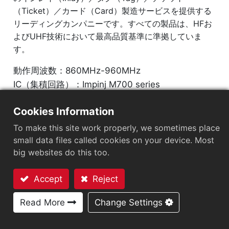
（Ticket）／カード（Card）製造サービスを提供する
リーディングカンパニーです。すべての製品は、HFお
よびUHF技術において最高品質基準に準拠していま
す。
動作周波数：860MHz-960MHz
IC（集積回路）：Impinj M700 series
プロトコル：EPC Class1 Gen2 ‧ ISO/IEC 18000-
Cookies Information
63
To make this site work properly, we sometimes place
市場セグメント
：
小売
small data files called cookies on your device. Most
big websites do this too.
チップ
：
Impinj M700 Series
Accept
Reject
アンテナサイズ（mm）
：
92x22
お問い合わせ
EPCメモリ
：
128 bits/96 bits
Read More
Change Settings
User Memory
：
0/32 bits