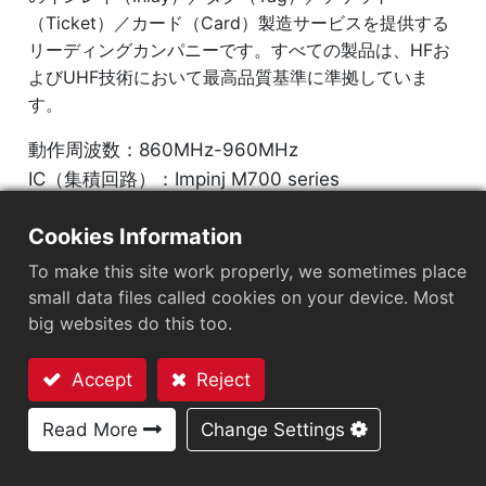
（Ticket）／カード（Card）製造サービスを提供する
リーディングカンパニーです。すべての製品は、HFお
よびUHF技術において最高品質基準に準拠していま
す。
動作周波数：860MHz-960MHz
IC（集積回路）：Impinj M700 series
プロトコル：EPC Class1 Gen2 ‧ ISO/IEC 18000-
Cookies Information
63
To make this site work properly, we sometimes place
市場セグメント
：
小売
small data files called cookies on your device. Most
big websites do this too.
チップ
：
Impinj M700 Series
Accept
Reject
アンテナサイズ（mm）
：
74x7
お問い合わせ
EPCメモリ
：
128 bits/96 bits
Read More
Change Settings
User Memory
：
0/32 bits