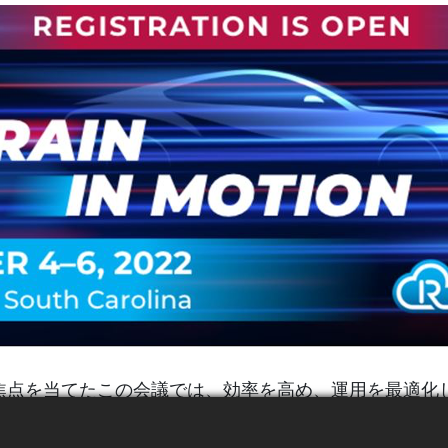
用途に焦点を当てたこの会議では、効率を高め、運用を最適
例を強調します。エンドユーザーとサプライヤーから、RA
庫コストを削減するかを学びましょう。