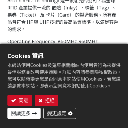
Arizon RFID Technology 是一家領先的公司，為全球
RFID 產業提供一流的 嵌體（Inlay）、標籤（Tag）、
票券（Ticket） 及 卡片（Card） 的製造服務。所有產
品皆符合 HF 與 UHF 技術的最高品質標準，以滿足客戶
的需求。
Operating Frequency: 860MHz-960MHz
Integrated Circuit(IC): Impinj Monza 4 series
Cookies 資訊
Protocol: EPC Class1 Gen2 ‧ ISO/IEC 18000-63
本網站使用Cookies及蒐集相關網站內使用者行為來提供
市場區隔
:
航空業
最佳服務並改善使用體驗。詳細內容請參閱隱私權政策。
您可以隨時變更您是否同意本網站使用Cookies。若您繼
晶片
:
Monza 4QT
續瀏覽本網站，即表示您同意本網站使用Cookies。
天線尺寸（mm）
:
60x40
同意
拒絕
EPC記憶體
:
128 bits
聯絡我們
閱讀更多
變更設定
用戶記憶體
:
512 bits