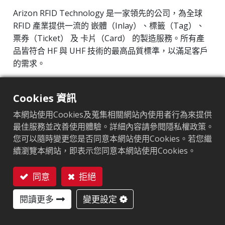
Arizon RFID Technology 是一家領先的公司，為全球
RFID 產業提供一流的 嵌體（Inlay）、標籤（Tag）、
票券（Ticket） 及 卡片（Card） 的製造服務。所有產
品皆符合 HF 與 UHF 技術的最高品質標準，以滿足客戶
的需求。
操作頻率：860MHz–960MHz
晶片（IC）：Impinj M700 系列
Cookies 資訊
協議：EPC Class1 Gen2 ‧ ISO/IEC 18000-63
本網站使用Cookies及蒐集相關網站內使用者行為來提供
最佳服務並改善使用體驗。詳細內容請參閱隱私權政策。
市場區隔
:
零售
您可以隨時變更您是否同意本網站使用Cookies。若您繼
續瀏覽本網站，即表示您同意本網站使用Cookies。
晶片
:
Impinj M700 Series
天線尺寸（mm）
:
25x35.37
同意
拒絕
聯絡我們
EPC記憶體
:
128 bits/96 bits
閱讀更多
變更設定
用戶記憶體
:
0/32 bits