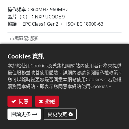
操作頻率：860MHz-960MHz
晶片（IC）：NXP UCODE 9
協議： EPC Class1 Gen2 ‧ ISO/IEC 18000-63
市場區隔
:
服飾
晶片
:
NXP UCODE 9
Cookies 資訊
天線尺寸（mm）
:
70x14
本網站使用Cookies及蒐集相關網站內使用者行為來提供
最佳服務並改善使用體驗。詳細內容請參閱隱私權政策。
EPC記憶體
:
96 bits
您可以隨時變更您是否同意本網站使用Cookies。若您繼
用戶記憶體
:
0 bits
續瀏覽本網站，即表示您同意本網站使用Cookies。
同意
拒絕
ARC認證
聯絡我們
閱讀更多
變更設定
F
I
L
O
Q
R
Z