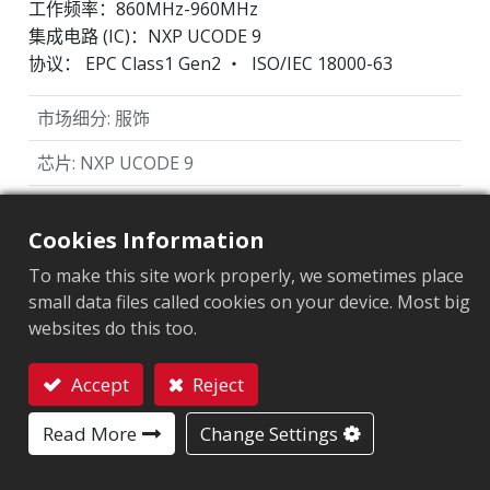
工作频率：860MHz-960MHz
集成电路 (IC)：NXP UCODE 9
协议： EPC Class1 Gen2 ‧ ISO/IEC 18000-63
市场细分
:
服饰
芯片
:
NXP UCODE 9
天线尺寸（mm）
:
70x14
Cookies Information
EPC內存
:
96 bits
To make this site work properly, we sometimes place
用户內存
:
0 bits
small data files called cookies on your device. Most big
websites do this too.
ARC认证
Accept
Reject
联系我们
F
I
L
O
Q
R
Z
Read More
Change Settings
W5
W6
Y2