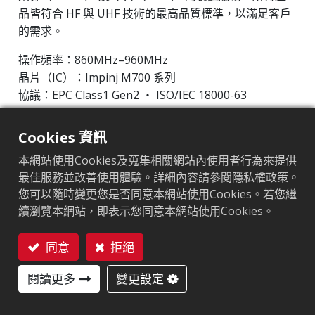
品皆符合 HF 與 UHF 技術的最高品質標準，以滿足客戶
的需求。
操作頻率：860MHz–960MHz
晶片（IC）：Impinj M700 系列
協議：EPC Class1 Gen2 ‧ ISO/IEC 18000-63
晶片
:
Impinj M700 Series
Cookies 資訊
天線尺寸（mm）
:
50x30
本網站使用Cookies及蒐集相關網站內使用者行為來提供
最佳服務並改善使用體驗。詳細內容請參閱隱私權政策。
EPC記憶體
:
128 bits/96 bits
您可以隨時變更您是否同意本網站使用Cookies。若您繼
續瀏覽本網站，即表示您同意本網站使用Cookies。
用戶記憶體
:
0/32 bits
同意
拒絕
聯絡我們
ARC認證
閱讀更多
變更設定
F
I
L
O
Q
R
W5