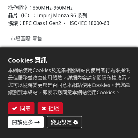
操作頻率：860MHz-960MHz
晶片（IC）：Impinj Monza R6 系列
協議：EPC Class1 Gen2 ‧ ISO/IEC 18000-63
市場區隔
:
零售
天線尺寸（mm）
:
70x14
Cookies 資訊
本網站使用Cookies及蒐集相關網站內使用者行為來提供
ARC認證
最佳服務並改善使用體驗。詳細內容請參閱隱私權政策。
F
I
L
O
Q
R
W5
您可以隨時變更您是否同意本網站使用Cookies。若您繼
續瀏覽本網站，即表示您同意本網站使用Cookies。
W6
Y2
同意
拒絕
應用領域
聯絡我們
閱讀更多
變更設定
品牌保護標籤
供應鏈管理