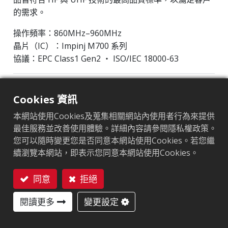
的需求。
操作頻率：860MHz–960MHz
晶片（IC）：Impinj M700 系列
協議：EPC Class1 Gen2 ‧ ISO/IEC 18000-63
晶片
:
Impinj M700 Series
Cookies 資訊
天線尺寸（mm）
:
32x32
本網站使用Cookies及蒐集相關網站內使用者行為來提供
EPC記憶體
:
128 bits/96 bits
最佳服務並改善使用體驗。詳細內容請參閱隱私權政策。
您可以隨時變更您是否同意本網站使用Cookies。若您繼
用戶記憶體
:
0/32 bits
續瀏覽本網站，即表示您同意本網站使用Cookies。
同意
拒絕
市場區隔
聯絡我們
服飾
零售
物流及郵政
閱讀更多
變更設定
應用領域