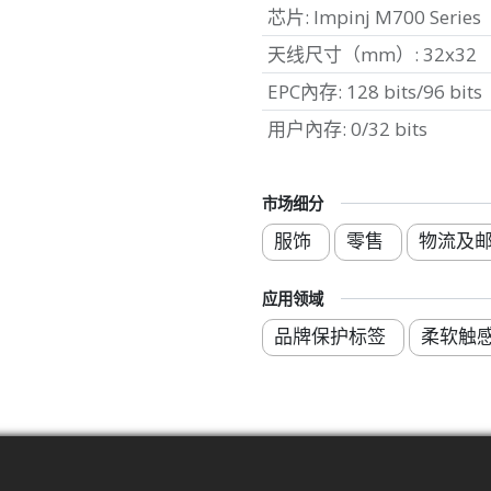
芯片
:
Impinj M700 Series
天线尺寸（mm）
:
32x32
EPC內存
:
128 bits/96 bits
用户內存
:
0/32 bits
市场细分
服饰
零售
物流及
应用领域
品牌保护标签
柔软触