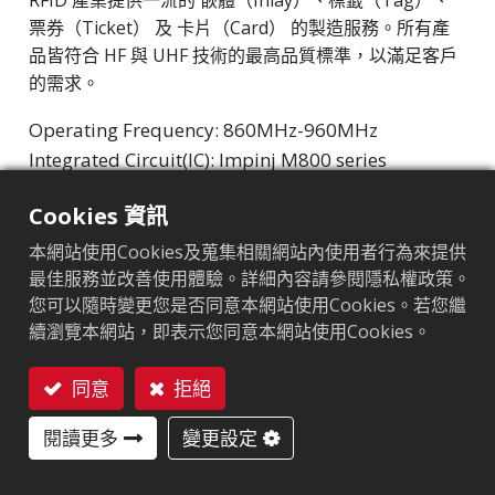
RFID 產業提供一流的 嵌體（Inlay）、標籤（Tag）、
票券（Ticket） 及 卡片（Card） 的製造服務。所有產
品皆符合 HF 與 UHF 技術的最高品質標準，以滿足客戶
的需求。
Operating Frequency: 860MHz-960MHz
Integrated Circuit(IC): Impinj M800 series
Protocol: EPC Class1 Gen2 ‧ ISO/IEC 18000-63
Cookies 資訊
市場區隔
:
零售
本網站使用Cookies及蒐集相關網站內使用者行為來提供
最佳服務並改善使用體驗。詳細內容請參閱隱私權政策。
晶片
:
Impinj M800 Series
您可以隨時變更您是否同意本網站使用Cookies。若您繼
續瀏覽本網站，即表示您同意本網站使用Cookies。
天線尺寸（mm）
:
22x8
EPC記憶體
:
128 bits/96 bits
同意
拒絕
聯絡我們
用戶記憶體
:
0/32 bits
閱讀更多
變更設定