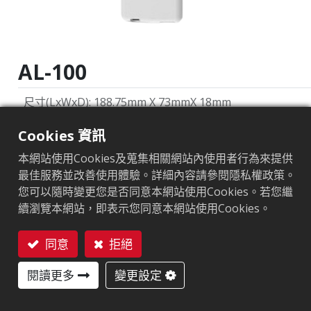
AL-100
尺寸(LxWxD)
:
188.75mm X 73mmX 18mm
重量
:
155g
Cookies 資訊
本網站使用Cookies及蒐集相關網站內使用者行為來提供
類型
:
手持
最佳服務並改善使用體驗。詳細內容請參閱隱私權政策。
傳輸功率輸出
:
0 to +25dBm (1dBm/per step)
您可以隨時變更您是否同意本網站使用Cookies。若您繼
續瀏覽本網站，即表示您同意本網站使用Cookies。
通訊協定
:
EPC Global UHF Class 1 Gen2 / ISO 18000-6C
同意
拒絕
外部接口
:
藍芽: ® 版本 4.2 藍芽距離: 8m(26ft) Micro USB: 
聯絡我們
操作溫度與溼度
:
-10℃ to +40℃ 5% to 85% non-condens
閱讀更多
變更設定