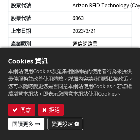
重大資訊
股票代號
Arizon RFID Technology (Cay
股價資訊
股票代號
6863
法人說明會
上市日期
2023/3/21
產業類別
通信網路業
主要經營業務
RFID天線設計與製造、
Cookies 資訊
RFID電子標籤封裝、
本網站使用Cookies及蒐集相關網站內使用者行為來提供
RFID讀寫器設計與製造、
最佳服務並改善使用體驗。詳細內容請參閱隱私權政策。
RFID應用系統整合等
您可以隨時變更您是否同意本網站使用Cookies。若您繼
董事長
何奕達 董事長
續瀏覽本網站，即表示您同意本網站使用Cookies。
總經理
林秉毅 總經理
同意
拒絕
聯絡我們
發言人
張淑芬 財務長
閱讀更多
變更設定
投資人關係聯絡方式
02-23916863
Investor@arizonrfid.com