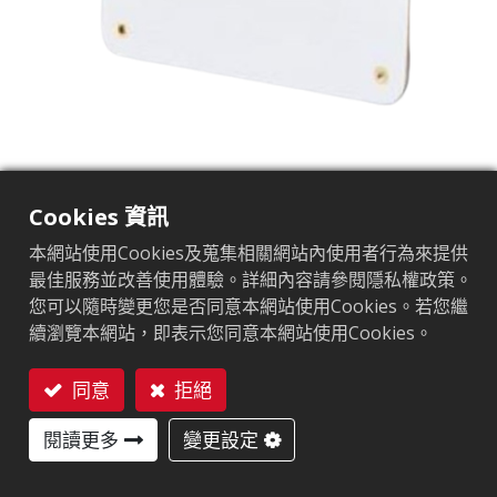
YAP-300 CP
Cookies 資訊
操作頻率
:
902~928MHz
本網站使用Cookies及蒐集相關網站內使用者行為來提供
最佳服務並改善使用體驗。詳細內容請參閱隱私權政策。
阻抗
:
50Ω
您可以隨時變更您是否同意本網站使用Cookies。若您繼
續瀏覽本網站，即表示您同意本網站使用Cookies。
增益
:
6dBi
接頭
:
SMA Female
同意
拒絕
聯絡我們
尺寸
:
137 x 137 x 3.2 mm
閱讀更多
變更設定