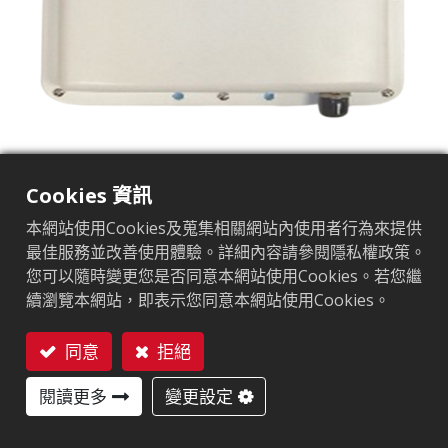
YAP-101 LP
Cookies 資訊
操作頻率
:
902~928MHz
本網站使用Cookies及蒐集相關網站內使用者行為來提供
最佳服務並改善使用體驗。詳細內容請參閱隱私權政策。
阻抗
:
50Ω
您可以隨時變更您是否同意本網站使用Cookies。若您繼
續瀏覽本網站，即表示您同意本網站使用Cookies。
增益
:
9.0dBi
接頭
:
N Jack
同意
拒絕
聯絡我們
防水等級
:
IP65
閱讀更多
變更設定
尺寸
:
360x220x41.5 mm