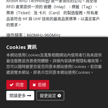
Arizon RFID Technology 是一家領先的公司，為全球
RFID 產業提供一流的 嵌體（Inlay）、標籤（Tag）、
票券（Ticket） 及 卡片（Card） 的製造服務。所有產
品皆符合 HF 與 UHF 技術的最高品質標準，以滿足客戶
的需求。
操作頻率：860MHz-960MHz
晶片（IC）：Impinj Monza R6 series
Cookies 資訊
協議：EPC Class1 Gen2 ‧ ISO/IEC 18000-63
本網站使用Cookies及蒐集相關網站內使用者行為來提供
市場區隔
:
零售
最佳服務並改善使用體驗。詳細內容請參閱隱私權政策。
您可以隨時變更您是否同意本網站使用Cookies。若您繼
晶片
:
Impinj Monza R6
續瀏覽本網站，即表示您同意本網站使用Cookies。
天線尺寸（mm）
:
57x18
同意
拒絕
EPC記憶體
:
Up to 128 bits
聯絡我們
閱讀更多
變更設定
用戶記憶體
:
Up to 64 bits