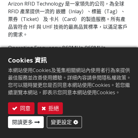
Arizon RFID Technology 是一家領先的公司，為全球
RFID 產業提供一流的 嵌體（Inlay）、標籤（Tag）、
票券（Ticket） 及 卡片（Card） 的製造服務。所有產
品皆符合 HF 與 UHF 技術的最高品質標準，以滿足客戶
的需求。
Operating Frequency: 860MHz-960MHz
Integrated Circuit(IC): Kiloway KX2005X-BL
Cookies 資訊
Protocol: EPC Class1 Gen2 ‧ ISO/IEC 18000-63
本網站使用Cookies及蒐集相關網站內使用者行為來提供
最佳服務並改善使用體驗。詳細內容請參閱隱私權政策。
市場區隔
:
圖書館及文獻管理
您可以隨時變更您是否同意本網站使用Cookies。若您繼
續瀏覽本網站，即表示您同意本網站使用Cookies。
晶片
:
Kiloway KX2005X-BL
天線尺寸（mm）
:
95x3
同意
拒絕
聯絡我們
EPC記憶體
:
96-240 bits
閱讀更多
變更設定
用戶記憶體
:
1312 bits