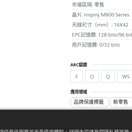
市場區隔
:
零售
晶片
:
Impinj M800 Series
天線尺寸（mm）
:
16X42
EPC記憶體
:
128 bits/96 bi
用戶記憶體
:
0/32 bits
ARC認證
F
O
Q
W5
應用領域
品牌保護標籤
新零售
為來提供最佳服務並改善使用體驗。詳細內容請參閱隱私權政策。