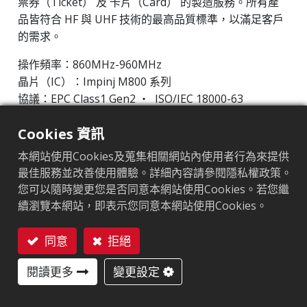
票券（Ticket） 及 卡片（Card） 的製造服務。所有產
品皆符合 HF 與 UHF 技術的最高品質標準，以滿足客戶
的需求。
操作頻率：860MHz-960MHz
晶片（IC）：Impinj M800 系列
協議：EPC Class1 Gen2 ‧ ISO/IEC 18000-63
Cookies 資訊
市場區隔
:
零售
本網站使用Cookies及蒐集相關網站內使用者行為來提供
晶片
:
Impinj M800 Series
最佳服務並改善使用體驗。詳細內容請參閱隱私權政策。
天線尺寸（mm）
:
50x30
您可以隨時變更您是否同意本網站使用Cookies。若您繼
續瀏覽本網站，即表示您同意本網站使用Cookies。
EPC記憶體
:
128 bits/96 bits
同意
拒絕
用戶記憶體
:
0/32 bits
聯絡我們
閱讀更多
變更設定
ARC認證