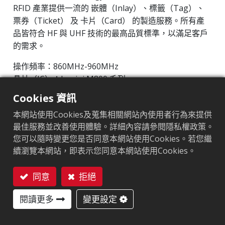
RFID 產業提供一流的 嵌體（Inlay）、標籤（Tag）、
票券（Ticket） 及 卡片（Card） 的製造服務。所有產
品皆符合 HF 與 UHF 技術的最高品質標準，以滿足客戶
的需求。
操作頻率：860MHz-960MHz
晶片（IC）：Impinj M800 系列
協議：EPC Class1 Gen2 ‧ ISO/IEC 18000-63
Cookies 資訊
本網站使用Cookies及蒐集相關網站內使用者行為來提供
市場區隔
:
工業製造
最佳服務並改善使用體驗。詳細內容請參閱隱私權政策。
晶片
:
Impinj M800 Series
您可以隨時變更您是否同意本網站使用Cookies。若您繼
續瀏覽本網站，即表示您同意本網站使用Cookies。
天線尺寸（mm）
:
42x24
同意
拒絕
EPC記憶體
:
128 bits/96 bits
聯絡我們
用戶記憶體
閱讀更多
:
0/32 bits
變更設定