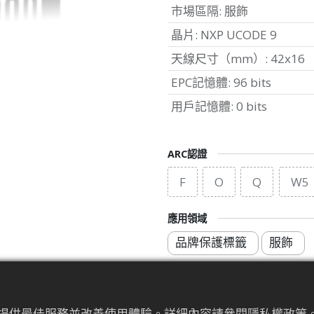
市場區隔
:
服飾
晶片
:
NXP UCODE 9
天線尺寸（mm）
:
42x16
EPC記憶體
:
96 bits
用戶記憶體
:
0 bits
ARC認證
F
O
Q
W5
應用領域
品牌保護標籤
服飾
為來提供最佳服務並改善使用體驗。詳細內容請參閱隱私權政策。