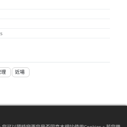
ts
管理
近場
讀取距離
您可以隨時變更您是否同意本網站使用Cookies。若您繼