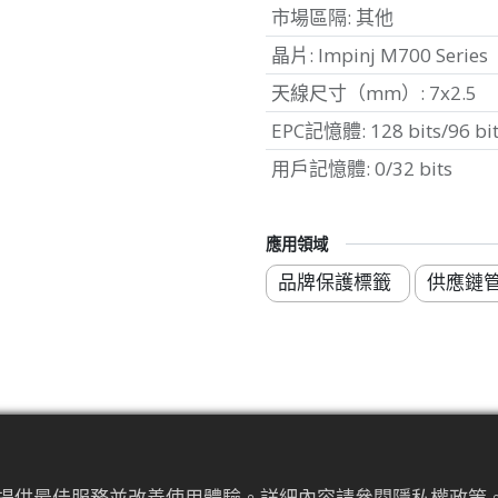
市場區隔
:
其他
晶片
:
Impinj M700 Series
天線尺寸（mm）
:
7x2.5
EPC記憶體
:
128 bits/96 bi
用戶記憶體
:
0/32 bits
應用領域
品牌保護標籤
供應鏈
標準規範
為來提供最佳服務並改善使用體驗。詳細內容請參閱隱私權政策。