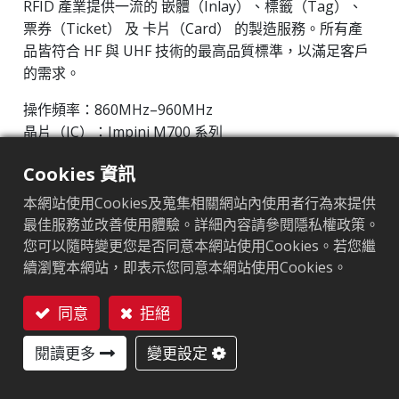
RFID 產業提供一流的 嵌體（Inlay）、標籤（Tag）、
票券（Ticket） 及 卡片（Card） 的製造服務。所有產
品皆符合 HF 與 UHF 技術的最高品質標準，以滿足客戶
的需求。
操作頻率：860MHz–960MHz
晶片（IC）：Impinj M700 系列
協議：EPC Class1 Gen2 ‧ ISO/IEC 18000-63
Cookies 資訊
市場區隔
:
零售
本網站使用Cookies及蒐集相關網站內使用者行為來提供
最佳服務並改善使用體驗。詳細內容請參閱隱私權政策。
晶片
:
Impinj M700 Series
您可以隨時變更您是否同意本網站使用Cookies。若您繼
續瀏覽本網站，即表示您同意本網站使用Cookies。
天線尺寸（mm）
:
41x16
EPC記憶體
:
128 bits/96 bits
同意
拒絕
聯絡我們
用戶記憶體
:
0/32 bits
閱讀更多
變更設定