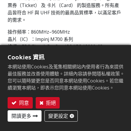
票券（Ticket） 及 卡片（Card） 的製造服務。所有產
品皆符合 HF 與 UHF 技術的最高品質標準，以滿足客戶
的需求。
操作頻率：860MHz–960MHz
晶片（IC）：Impinj M700 系列
協議：EPC Class1 Gen2 ‧ ISO/IEC 18000-63
Cookies 資訊
市場區隔
:
零售
本網站使用Cookies及蒐集相關網站內使用者行為來提供
晶片
:
Impinj M700 Series
最佳服務並改善使用體驗。詳細內容請參閱隱私權政策。
您可以隨時變更您是否同意本網站使用Cookies。若您繼
天線尺寸（mm）
:
42x11.5
續瀏覽本網站，即表示您同意本網站使用Cookies。
EPC記憶體
:
128 bits/96 bits
同意
拒絕
用戶記憶體
:
0/32 bits
聯絡我們
閱讀更多
變更設定
應用領域