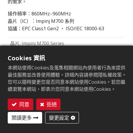
的需求。
操作頻率：860MHz–960MHz
晶片（IC）：Impinj M700 系列
協議：EPC Class1 Gen2 ‧ ISO/IEC 18000-63
晶片
:
Impinj M700 Series
天線尺寸（mm）
:
70x14.5
Cookies 資訊
本網站使用Cookies及蒐集相關網站內使用者行為來提供
EPC記憶體
:
128 bits/96 bits
最佳服務並改善使用體驗。詳細內容請參閱隱私權政策。
用戶記憶體
:
0/32 bits
您可以隨時變更您是否同意本網站使用Cookies。若您繼
續瀏覽本網站，即表示您同意本網站使用Cookies。
ARC認證
同意
拒絕
聯絡我們
F
H
I
L
O
Q
R
閱讀更多
變更設定
W5
W6
Y2