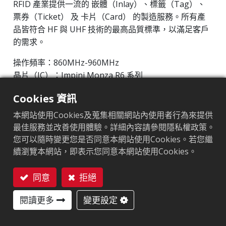
RFID 產業提供一流的 嵌體（Inlay）、標籤（Tag）、
票券（Ticket） 及 卡片（Card） 的製造服務。所有產
品皆符合 HF 與 UHF 技術的最高品質標準，以滿足客戶
的需求。
操作頻率：860MHz-960MHz
晶片（IC）：Impinj Monza R6 系列
協議：EPC Class1 Gen2 ‧ ISO/IEC 18000-63
Cookies 資訊
市場區隔
:
零售
本網站使用Cookies及蒐集相關網站內使用者行為來提供
最佳服務並改善使用體驗。詳細內容請參閱隱私權政策。
天線尺寸（mm）
:
50x30
您可以隨時變更您是否同意本網站使用Cookies。若您繼
續瀏覽本網站，即表示您同意本網站使用Cookies。
ARC認證
同意
拒絕
聯絡我們
F
I
L
O
Q
R
W5
閱讀更多
變更設定
W6
Y2