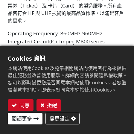
票券（Ticket） 及 卡片（Card） 的製造服務。所有產
品皆符合 HF 與 UHF 技術的最高品質標準，以滿足客戶
的需求。
Operating Frequency: 860MHz-960MHz
Integrated Circuit(IC): Impinj M800 series
Protocol: EPC Class1 Gen2 ‧ ISO/IEC 18000-63
Cookies 資訊
市場區隔
:
零售
本網站使用Cookies及蒐集相關網站內使用者行為來提供
最佳服務並改善使用體驗。詳細內容請參閱隱私權政策。
晶片
:
Impinj M800 Series
您可以隨時變更您是否同意本網站使用Cookies。若您繼
天線尺寸（mm）
:
24.5x15
續瀏覽本網站，即表示您同意本網站使用Cookies。
EPC記憶體
:
128 bits/96 bits
同意
拒絕
聯絡我們
用戶記憶體
:
0/32 bits
閱讀更多
變更設定