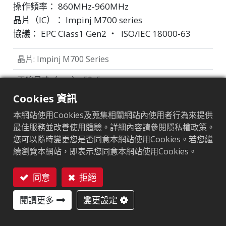
操作頻率： 860MHz-960MHz
晶片（IC）：
Impinj M700 series
協議： EPC Class1 Gen2 ‧ ISO/IEC 18000-63
晶片
:
Impinj M700 Series
天線尺寸（mm）
:
50x5
Cookies 資訊
EPC記憶體
:
128 bits/96 bits
本網站使用Cookies及蒐集相關網站內使用者行為來提供
用戶記憶體
:
0/32 bits
最佳服務並改善使用體驗。詳細內容請參閱隱私權政策。
您可以隨時變更您是否同意本網站使用Cookies。若您繼
續瀏覽本網站，即表示您同意本網站使用Cookies。
市場區隔
服飾
零售
同意
拒絕
聯絡我們
閱讀更多
變更設定
應用領域
品牌保護標籤
洗滌標籤
供應鏈管理
服飾