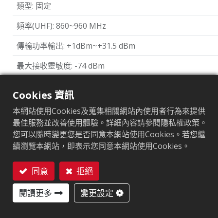
類型
:
固定
頻率(UHF)
:
860~960 MHz
傳輸功率輸出
:
+1dBm~+31.5 dBm
最大接收靈敏度
:
-74 dBm
通訊協定
:
EPC Global UHF Class 1 Gen2 / ISO 18000-63
Cookies 資訊
操作溫度與溼度
:
-20°C ~55°C
本網站使用Cookies及蒐集相關網站內使用者行為來提供
最佳服務並改善使用體驗。詳細內容請參閱隱私權政策。
General Purpose I/O
:
3 Input, 1.5V ~ 5V with Optical co
您可以隨時變更您是否同意本網站使用Cookies。若您繼
續瀏覽本網站，即表示您同意本網站使用Cookies。
同意
拒絕
聯絡我們
閱讀更多
變更設定