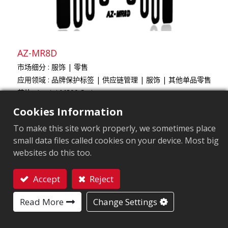
AZ-MR8D
市场细分
服饰
零售
应用领域
品牌保护标签
供应链管理
服饰
其他单品零售
芯片
Impinj M800 Series
天线尺寸（mm）
42x16
Cookies Information
ARC认证
C2
To make this site work properly, we sometimes place
用户內存
0/32 bits
small data files called cookies on your device. Most big
EPC內存
128 bits/96 bits
websites do this too.
Accept
Reject
联系我们
Read More
Change Settings