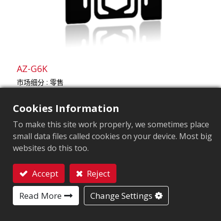
AZ-G6K
市场细分
零售
应用领域
品牌保护标签
供应链管理
Cookies Information
芯片
Impinj Monza R6
Impinj Monza R6-P
天线尺寸（mm）
50x30
To make this site work properly, we sometimes place
ARC认证
F
I
L
O
Q
R
W5
W6
Y2
small data files called cookies on your device. Most big
用户內存
0 bits
Up to 64 bits
websites do this too.
EPC內存
96 bits
Up to 128 bits
Accept
Reject
联系我们
Read More
Change Settings